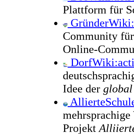
Plattform für 
GründerWiki
Community für
Online-Commun
DorfWiki:ac
deutschsprachi
Idee der
global
AllierteSchul
mehrsprachige 
Projekt
Alliier