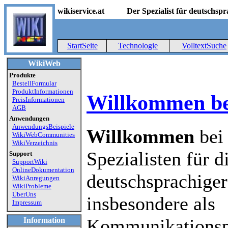
wikiservice.at
Der Spezialist für deutschs
StartSeite
Technologie
VolltextSuche
WikiWeb
Produkte
BestellFormular
ProduktInformationen
Willkommen bei
PreisInformationen
AGB
Anwendungen
AnwendungsBeispiele
Willkommen
bei 
WikiWebCommunities
WikiVerzeichnis
Spezialisten für d
Support
SupportWiki
OnlineDokumentation
deutschsprachige
WikiAnregungen
WikiProbleme
ÜberUns
insbesondere als
Impressum
Kommunikationspl
Information