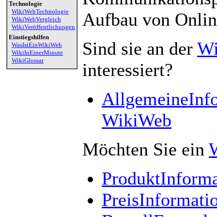
Technologie
WikiWebTechnologie
Aufbau von Onli
WikiWebVergleich
WikiVeröffentlichungen
Einstiegshilfen
Sind sie an der
Wi
WasIstEinWikiWeb
WikiInEinerMinute
WikiGlossar
interessiert?
AllgemeineInf
WikiWeb
Möchten Sie ein
ProduktInform
PreisInformati