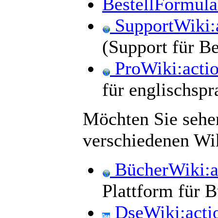
BestellFormula
SupportWiki:
(Support für B
ProWiki:act
für englischspr
Möchten Sie sehen
verschiedenen Wik
BücherWiki:a
Plattform für 
DseWiki:acti