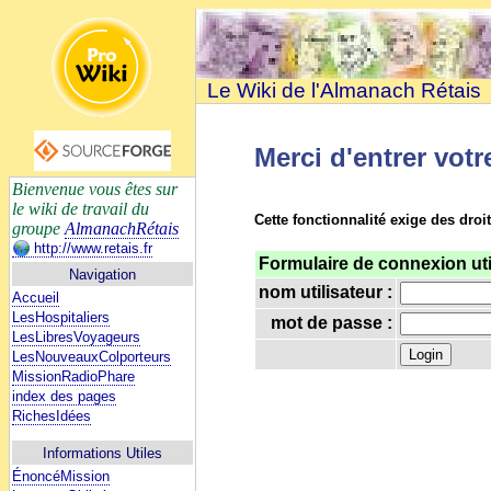
Le Wiki de l'Almanach Rétais
Merci d'entrer votr
Bienvenue vous êtes sur
le wiki de travail du
Cette fonctionnalité exige des droit
groupe
AlmanachRétais
http://www.retais.fr
Formulaire de connexion uti
Navigation
nom utilisateur :
Accueil
LesHospitaliers
mot de passe :
LesLibresVoyageurs
LesNouveauxColporteurs
MissionRadioPhare
index des pages
RichesIdées
Informations Utiles
ÉnoncéMission