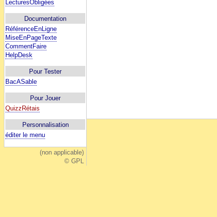
LecturesObligées
Documentation
RéférenceEnLigne
MiseEnPageTexte
CommentFaire
HelpDesk
Pour Tester
BacASable
Pour Jouer
QuizzRétais
Personnalisation
éditer le menu
(non applicable)
© GPL