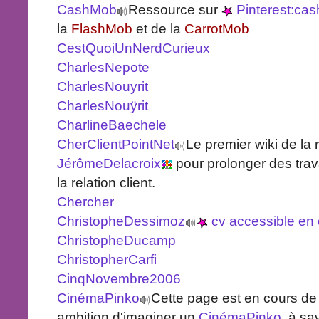
CashMob
Ressource sur
Pinterest:ca
la
FlashMob
et de la
CarrotMob
CestQuoiUnNerdCurieux
CharlesNepote
CharlesNouyrit
CharlesNouÿrit
CharlineBaechele
CherClientPointNet
Le premier wiki de la 
JérômeDelacroix
pour prolonger des trav
la relation client.
Chercher
ChristopheDessimoz
cv accessible en c
ChristopheDucamp
ChristopherCarfi
CinqNovembre2006
CinémaPinko
Cette page est en cours de 
ambition d'imaginer un
CinémaPinko
, à sa