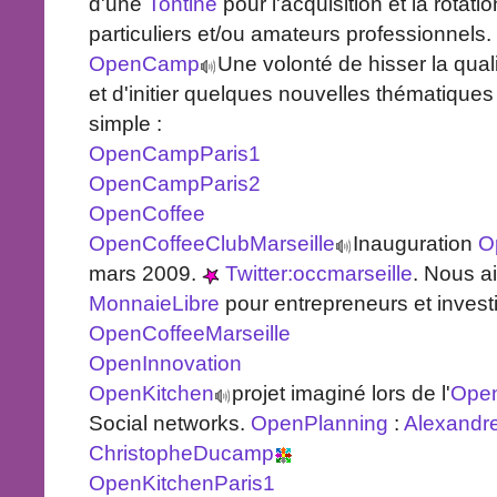
d'une
Tontine
pour l'acquisition et la rotati
particuliers et/ou amateurs professionnels.
OpenCamp
Une volonté de hisser la qua
et d'initier quelques nouvelles thématiques
simple :
OpenCampParis1
OpenCampParis2
OpenCoffee
OpenCoffeeClubMarseille
Inauguration
O
mars 2009.
Twitter:occmarseille
. Nous a
MonnaieLibre
pour entrepreneurs et invest
OpenCoffeeMarseille
OpenInnovation
OpenKitchen
projet imaginé lors de l'
Ope
Social networks.
OpenPlanning
:
Alexandr
ChristopheDucamp
OpenKitchenParis1