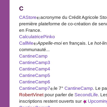
C
CAStore
acronyme du Crédit Agricole Sto
première plateforme de co-création de servi
en France.
CalculatricePinko
CallMe
Appelle-moi
en français. Le
hot-li
communauté...
CantineCamp
CantineCamp3
CantineCamp4
CantineCamp5
CantineCamp6
CantineCamp7
le 7°
CantineCamp
. Le p
RobertVinet
pour parler de
SecondLife
. Les
inscriptions restent ouverts sur
Upcomin