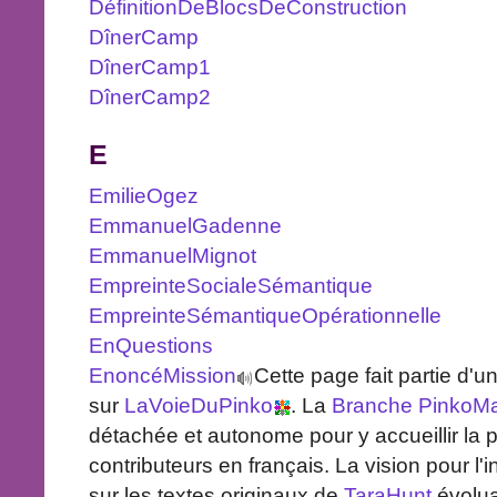
DéfinitionDeBlocsDeConstruction
DînerCamp
DînerCamp1
DînerCamp2
E
EmilieOgez
EmmanuelGadenne
EmmanuelMignot
EmpreinteSocialeSémantique
EmpreinteSémantiqueOpérationnelle
EnQuestions
EnoncéMission
Cette page fait partie d'
sur
LaVoieDuPinko
. La
Branche
PinkoMa
détachée et autonome pour y accueillir la
contributeurs en français. La vision pour l'i
sur les textes originaux de
TaraHunt
évolua