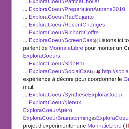
...
ExploraCoeur/PatriceChollet
...
ExploraCoeur/PreparationAutrans2010
...
ExploraCoeur/RadSujanto
...
ExploraCoeur/RecentChanges
...
ExploraCoeur/RichardCoffre
...
ExploraCoeur/ScreenCast
Listons ici t
parlent de
MonnaieLibre
pour monter un C
ExploraCoeurs
.
...
ExploraCoeur/SideBar
...
ExploraCoeur/SocialCast
http://soci
expérience à décrire pour coordonner le
G
mail.
...
ExploraCoeur/SyntheseExploraCoeur
...
ExploraCoeur/glenux
ExploraCoeurApéro
ExploraCoeurBrainstorming
ExploraCoeu
projet d'expérimenter une
MonnaieLibre
(
T