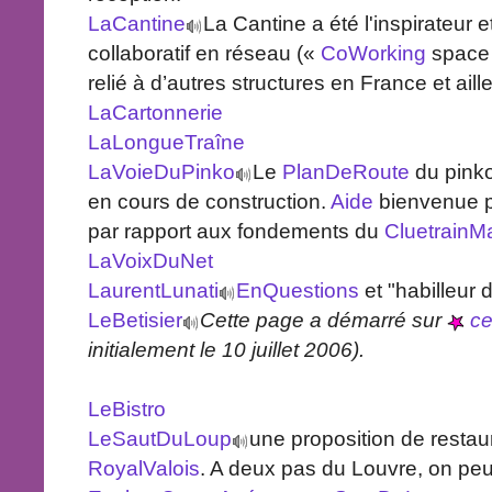
LaCantine
La Cantine a été l'inspirateur e
collaboratif en réseau («
CoWorking
space »
relié à d’autres structures en France et aill
LaCartonnerie
LaLongueTraîne
LaVoieDuPinko
Le
PlanDeRoute
du pinko
en cours de construction.
Aide
bienvenue po
par rapport aux fondements du
CluetrainM
LaVoixDuNet
LaurentLunati
EnQuestions
et "habilleur 
LeBetisier
Cette page a démarré sur
ce 
initialement le 10 juillet 2006).
LeBistro
LeSautDuLoup
une proposition de restaur
RoyalValois
. A deux pas du Louvre, on peu