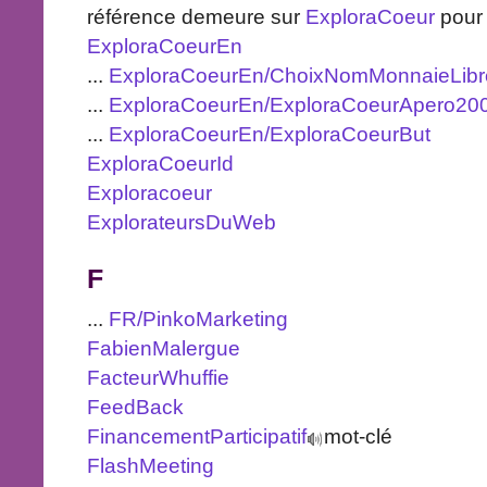
référence demeure sur
ExploraCoeur
pour 
ExploraCoeurEn
...
ExploraCoeurEn/ChoixNomMonnaieLibr
...
ExploraCoeurEn/ExploraCoeurApero20
...
ExploraCoeurEn/ExploraCoeurBut
ExploraCoeurId
Exploracoeur
ExplorateursDuWeb
F
...
FR/PinkoMarketing
FabienMalergue
FacteurWhuffie
FeedBack
FinancementParticipatif
mot-clé
FlashMeeting