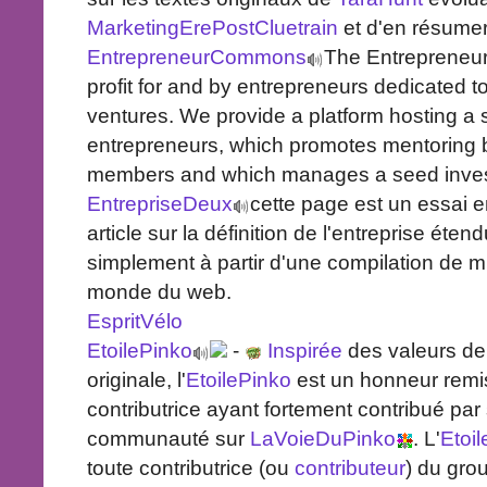
MarketingErePostCluetrain
et d'en résumer
EntrepreneurCommons
The Entrepreneu
profit for and by entrepreneurs dedicated t
ventures. We provide a platform hosting a 
entrepreneurs, which promotes mentoring
members and which manages a seed inves
EntrepriseDeux
cette page est un essai 
article sur la définition de l'entreprise éte
simplement à partir d'une compilation de m
monde du web.
EspritVélo
EtoilePinko
-
Inspirée
des valeurs de 
originale, l'
EtoilePinko
est un honneur remis
contributrice ayant fortement contribué par 
communauté sur
LaVoieDuPinko
. L'
Etoi
toute contributrice (ou
contributeur
) du gro