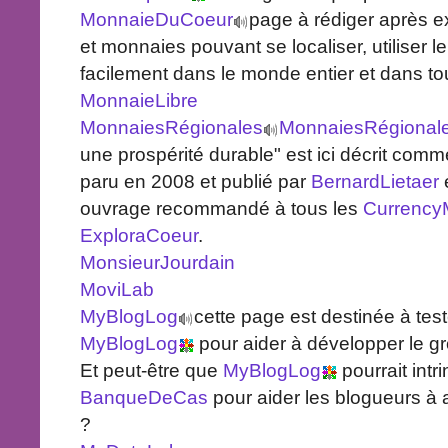
MonnaieDuCoeur
page à rédiger après 
et monnaies pouvant se localiser, utiliser l
facilement dans le monde entier et dans to
MonnaieLibre
MonnaiesRégionales
MonnaiesRégional
une prospérité durable" est ici décrit com
paru en 2008 et publié par
BernardLietaer
ouvrage recommandé à tous les
Currency
ExploraCoeur
.
MonsieurJourdain
MoviLab
MyBlogLog
cette page est destinée à tes
MyBlogLog
pour aider à développer le 
Et peut-être que
MyBlogLog
pourrait intr
BanqueDeCas
pour aider les blogueurs à
?