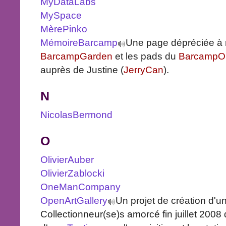
MyDataLabs
MySpace
MèrePinko
MémoireBarcamp
Une page dépréciée à r
BarcampGarden
et les pads du
BarcampOu
auprès de Justine (
JerryCan
).
N
NicolasBermond
O
OlivierAuber
OlivierZablocki
OneManCompany
OpenArtGallery
Un projet de création d'u
Collectionneur(se)s amorcé fin juillet 2008 q