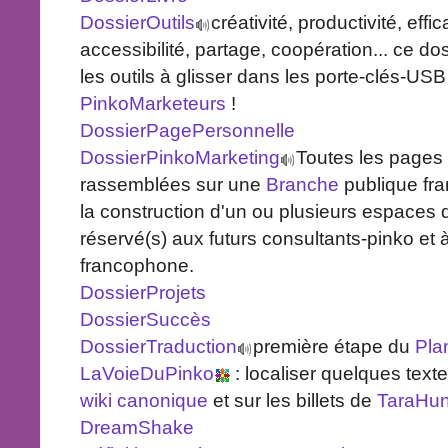
DossierOutils
créativité, productivité, effica
accessibilité, partage, coopération... ce do
les outils à glisser dans les porte-clés-U
PinkoMarketeurs
!
DossierPagePersonnelle
DossierPinkoMarketing
Toutes les pages
rassemblées sur une
Branche
publique fr
la construction d'un ou plusieurs espaces de
réservé(s) aux futurs consultants-pinko et 
francophone.
DossierProjets
DossierSuccès
DossierTraduction
première étape du
Pla
LaVoieDuPinko
: localiser quelques text
wiki canonique
et sur les billets de
TaraHun
DreamShake