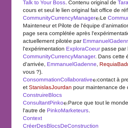
Talk to Your Boss
. Contenu original de
Tar
cours et seul le lien original fait office de r
CommunityCurrencyManager
Le
Commun
Mainteneur et Pilote de l'équipe d'animati
page sera complétée après l'expérimentat
actuellement pilotée par
EmmanuelGaden
l'expérimentation
ExploraCoeur
passe par l
CommunityCurrencyManager
. Dans cette 
d'arrivée,
EmmanuelGadenne
,
RequiaBad
vous ?).
ConsommationCollaborative
contact à p
et
StanislasJourdan
pour maintenance de 
ConstruireBlocs
ConsultantPinko
Parce que tout le monde
l'autre de
PinkoMarketeurs
.
Context
CréerDesBlocsDeConstruction