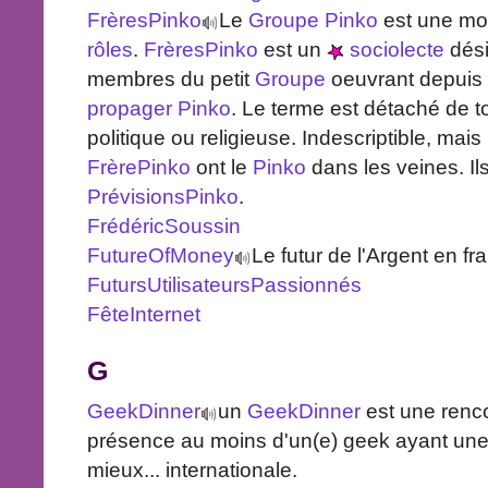
FrèresPinko
Le
Groupe
Pinko
est une m
rôles
.
FrèresPinko
est un
sociolecte
dési
membres du petit
Groupe
oeuvrant depuis 
propager Pinko
. Le terme est détaché de to
politique ou religieuse. Indescriptible, mais
FrèrePinko
ont le
Pinko
dans les veines. Ils
PrévisionsPinko
.
FrédéricSoussin
FutureOfMoney
Le futur de l'Argent en fr
FutursUtilisateursPassionnés
FêteInternet
G
GeekDinner
un
GeekDinner
est une renc
présence au moins d'un(e) geek ayant une 
mieux... internationale.