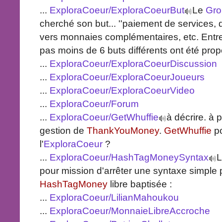
...
ExploraCoeur/ExploraCoeurBut
Le
Gro
cherché son but... ''paiement de services, 
vers monnaies complémentaires, etc. Entre
pas moins de 6 buts différents ont été pro
...
ExploraCoeur/ExploraCoeurDiscussion
...
ExploraCoeur/ExploraCoeurJoueurs
...
ExploraCoeur/ExploraCoeurVideo
...
ExploraCoeur/Forum
...
ExploraCoeur/GetWhuffie
à décrire. à 
gestion de
ThankYouMoney
.
GetWhuffie
po
l'
ExploraCoeur
?
...
ExploraCoeur/HashTagMoneySyntax
pour mission d'arrêter une syntaxe simple 
HashTagMoney
libre baptisée :
...
ExploraCoeur/LilianMahoukou
...
ExploraCoeur/MonnaieLibreAccroche