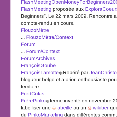
FlashMeetingOpenMoneyForBeginners20
FlashMeeting
proposée aux
ExploraCoeur
Beginners". Le 22 mars 2009. Rencontre a
compte-rendu en cours.
FlouzoMètre
...
FlouzoMètre/Context
Forum
...
Forum/Context
ForumArchives
FrançoisGoube
FrançoisLamotte
Repéré par
JeanChristo
blogueur belge et a priori enthousiaste po
territoire.
FredColas
FrèrePinko
terme inventé en novembre 20
labelliser une
abeille
ou un
wikiber
qui
du
PinkoMarketing
dans différentes comm