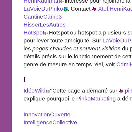
HenriKaufman
intéressé pour rejoindre la
LaVoieDuPinko
. Contact
Xtof:HenriKa
CantineCamp3
HisserLesAutres
HotSpot
Hotspot ou hotspot a plusieurs 
pour lever toute ambiguité. Sur
LaVoieDuP
les
pages chaudes et souvent visitées
du 
détails précis sur le fonctionnement de ce
genre de mesure en temps réel, voir
CdmlH
I
IdéeWiki
''Cette page a démarré sur
pi
explique pourquoi le
PinkoMarketing
a déma
InnovationOuverte
IntelligenceCollective