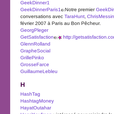
GeekDinner1
GeekDinnerParis1
Notre premier
GeekDi
conversations avec
TaraHunt
,
ChrisMessi
février 2007 à Paris au Bon Pêcheur.
GeorgPleger
GetSatisfaction
http://getsatisfaction.c
GlennRolland
GrapheSocial
GrillePinko
GrosseFarce
GuillaumeLebleu
H
HashTag
HashtagMoney
HayatOutahar