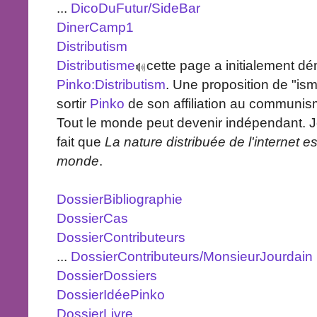
...
DicoDuFutur/SideBar
DinerCamp1
Distributism
Distributisme
cette page a initialement d
Pinko:Distributism
. Une proposition de "is
sortir
Pinko
de son affiliation au communis
Tout le monde peut devenir indépendant. J
fait que
La nature distribuée de l'internet e
monde
.
DossierBibliographie
DossierCas
DossierContributeurs
...
DossierContributeurs/MonsieurJourdain
DossierDossiers
DossierIdéePinko
DossierLivre