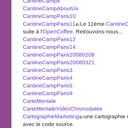
CantineCamp8
CantineCampAboutUs
CantineCampParis10
CantineCampParis11
Le 11ème
Cantine
suite à l'
OpenCoffee
. Retrouvons-nous...
CantineCampParis12
CantineCampParis14
CantineCampParis20080208
CantineCampParis20080321
CantineCampParis3
CantineCampParis4
CantineCampParis5
CantineCampParis9
CarteMentale
CarteMentaleVidéoChronodatée
CartographieMarketing
une cartographie re
avec le code source.