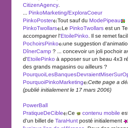
CitizenAgency
.
...
PinkoMarketing/ExploraCoeur
PinkoPoster
Tout sauf du
ModePipeau
PinkoTwollars
Le
PinkoTwollars
est un Te
accompagner l'
EtoilePinko
. Il se remet fa
PochoirsPinko
une suggestion d'animatio
DînerCamp
? ... concevoir un joli pochoir
d'
EtoilePinko
à apposer sur un beau 4x3 rét
des grands magasins ou ailleurs ?
PourquoiLesBanquesDevraientMiserSurO
PourquoiPinkoMarketing
Cette page a d
(publié initialement le 17 mars 2006)
PowerBall
PratiqueDeCible
Ce
contenu mobile
est
d'un billet de
TaraHunt
posté initialement