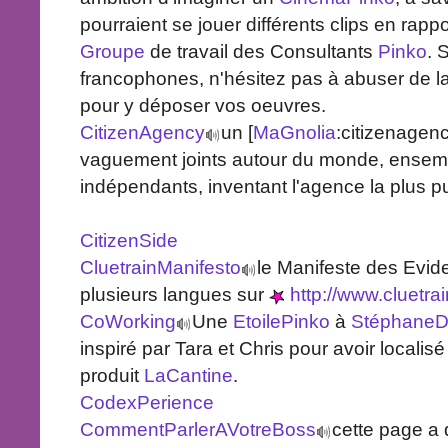
pourraient se jouer différents clips en rap
Groupe
de travail des Consultants
Pinko
. 
francophones, n'hésitez pas à abuser de la
pour y déposer vos oeuvres.
CitizenAgency
un [
MaGnolia
:citizenagen
vaguement joints autour du monde, ensemb
indépendants, inventant l'agence la plus p
CitizenSide
CluetrainManifesto
le Manifeste des Evid
plusieurs langues sur
http://www.cluetra
CoWorking
Une
EtoilePinko
à
StéphaneDi
inspiré par Tara et Chris pour avoir localisé
produit
LaCantine
.
CodexPerience
CommentParlerAVotreBoss
cette page a