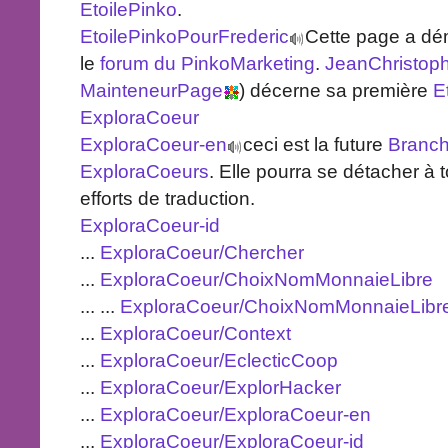
EtoilePinko
.
EtoilePinkoPourFrederic
Cette page a dé
le
forum du PinkoMarketing
.
JeanChristoph
MainteneurPage
) décerne sa première
E
ExploraCoeur
ExploraCoeur-en
ceci est la future
Branc
ExploraCoeurs
. Elle pourra se détacher à 
efforts de traduction.
ExploraCoeur-id
...
ExploraCoeur/Chercher
...
ExploraCoeur/ChoixNomMonnaieLibre
... ...
ExploraCoeur/ChoixNomMonnaieLibre
...
ExploraCoeur/Context
...
ExploraCoeur/EclecticCoop
...
ExploraCoeur/ExplorHacker
...
ExploraCoeur/ExploraCoeur-en
...
ExploraCoeur/ExploraCoeur-id