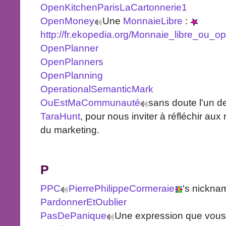
OpenKitchenParisLaCartonnerie1
OpenMoney
Une
MonnaieLibre
:
http://fr.ekopedia.org/Monnaie_libre_ou_
OpenPlanner
OpenPlanners
OpenPlanning
OperationalSemanticMark
OuEstMaCommunauté
sans doute l'un de
TaraHunt
, pour nous inviter à réfléchir aux
du marketing.
P
PPC
PierrePhilippeCormeraie
's nickna
PardonnerEtOublier
PasDePanique
Une expression que vous 