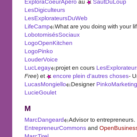
ExploraCoeurApéro
au
SautDuLoup
LesDigiculteurs
LesExplorateursDuWeb
LifeCamp
What are you doing with your li
LobotomisésSociaux
LogoOpenKitchen
LogoPinko
LouderVoice
LucLegay
projet en cours
LesExplorate
Free
) et
encore plein d'autres choses
- 
LucasMongiello
Designer
PinkoMarketin
LucieGoulet
M
MarcDangeard
Advisor to entrepreneurs. 
EntrepreneurCommons
and
OpenBusines
MarcTirel