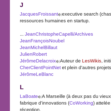
J
JacquesFroissant
executive search (chas
ressources humaines en startup.
...
JeanChristopheCapelli/Archives
JeanFrançoisNoubel
JeanMichelBillaut
JulienRobert
JérômeDelacroix
Auteur de
LesWikis
, in
CherClientPointNet
et plein d'autres projets
JérômeLeBlanc
L
LaBoate
A Marseille (à deux pas du vieux 
fabrique d'innovations (
CoWorking
) attelé
réception.