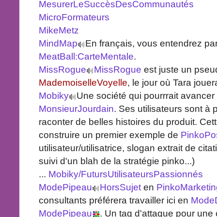
MesurerLeSuccèsDesCommunautés
MicroFormateurs
MikeMetz
MindMap
En français, vous entendrez pa
MeatBall:CarteMentale
.
MissRogue
MissRogue
est juste un pse
MademoiselleVoyelle
, le jour où Tara joue
Mobiky
Une société qui pourrrait avancer
MonsieurJourdain
. Ses utilisateurs sont à 
raconter de belles histoires du produit. Ce
construire un premier exemple de
PinkoPo
utilisateur/utilisatrice, slogan extrait de cit
suivi d'un blah de la stratégie pinko...)
...
Mobiky/FutursUtilisateursPassionnés
ModePipeau
HorsSujet
en
PinkoMarketin
consultants préférera travailler ici en
Mode
ModePipeau
. Un tag d'attaque pour une 