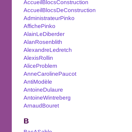
AccueilBlocsConstruction
AccueilBlocsDeConstruction
AdministrateurPinko
AffichePinko
AlainLeDiberder
AlanRosenblith
AlexandreLedretch
AlexisRollin
AliceProblem
AnneCarolinePaucot
AntiModèle
AntoineDulaure
AntoineWintreberg
ArnaudBouret
B
BacASable