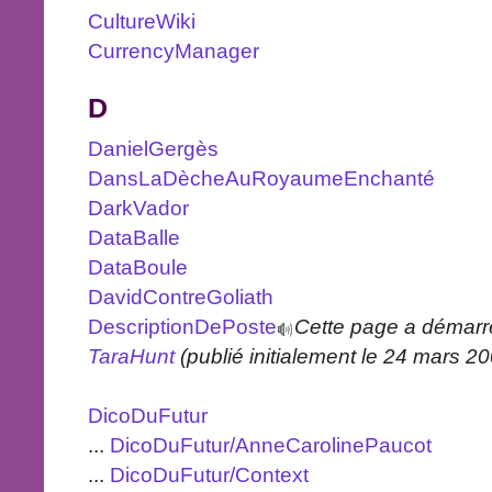
CultureWiki
CurrencyManager
D
DanielGergès
DansLaDècheAuRoyaumeEnchanté
DarkVador
DataBalle
DataBoule
DavidContreGoliath
DescriptionDePoste
Cette page a démar
TaraHunt
(publié initialement le 24 mars 2
DicoDuFutur
...
DicoDuFutur/AnneCarolinePaucot
...
DicoDuFutur/Context