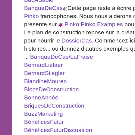
BanqueDeCas
Cette page reste à écrire 
Pinko
francophones. Nous nous aiderons 
présente sur
Pinko:Pinko Examples
pour
Le plan de construction repose sur la créa
pour nourrir le
DossierCas
. Commencez-ici
histoires... ou donnez d'autres exemples q
...
BanqueDeCas/LaFraise
BernardLietaer
BernardStiegler
BlandineMouren
BlocsDeConstruction
BonneAnnée
BriquesDeConstruction
BuzzMarketing
BénéficesFutur
BénéficesFuturDiscussion