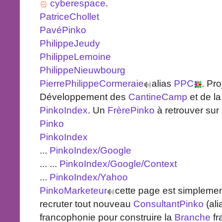
cyberespace
.
PatriceChollet
PavéPinko
PhilippeJeudy
PhilippeLemoine
PhilippeNieuwbourg
PierrePhilippeCormeraie
alias
PPC
. Pro
Développement des
CantineCamp
et de l
PinkoIndex
. Un
FrèrePinko
à retrouver sur
Pinko
PinkoIndex
...
PinkoIndex/Google
... ...
PinkoIndex/Google/Context
...
PinkoIndex/Yahoo
PinkoMarketeur
cette page est simplement
recruter tout nouveau
ConsultantPinko
(al
francophonie pour construire la
Branche
fr