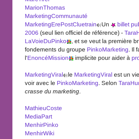
MarionThomas
MarketingCommunauté
MarketingErePostCluetrain
Un
billet pu
2006
(seul lien officiel de référence) -
Tara
LaVoieDuPinko
, et se veut la première b
fondements du groupe
PinkoMarketing
. Il
l'
EnoncéMission
implicite pour aider à
pr
MarketingViral
le
MarketingViral
est un vie
voir avec le
PinkoMarketing
. Selon
TaraHu
crasse du marketing
.
MathieuCoste
MediaPart
MenhirPinko
MenhirWiki