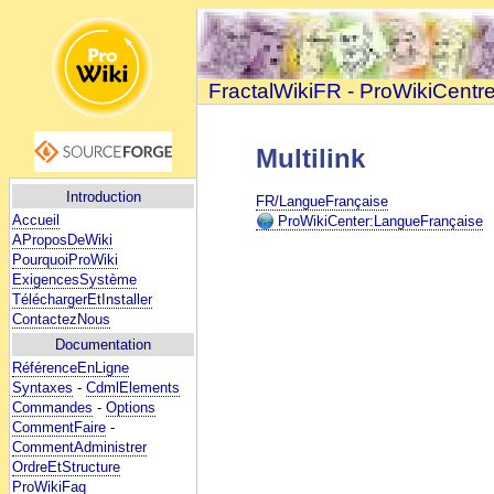
FractalWikiFR - ProWikiCentr
Multilink
Introduction
FR/LangueFrançaise
Accueil
ProWikiCenter:LangueFrançaise
AProposDeWiki
PourquoiProWiki
ExigencesSystème
TéléchargerEtInstaller
ContactezNous
Documentation
RéférenceEnLigne
Syntaxes
-
CdmlElements
Commandes
-
Options
CommentFaire
-
CommentAdministrer
OrdreEtStructure
ProWikiFaq