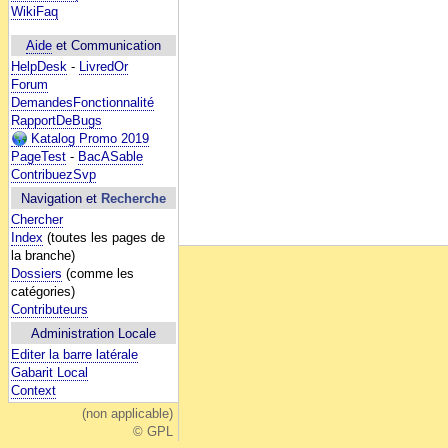
WikiFaq
Aide
et Communication
HelpDesk
-
LivredOr
Forum
DemandesFonctionnalité
RapportDeBugs
Katalog Promo 2019
PageTest
-
BacASable
ContribuezSvp
Navigation et
Recherche
Chercher
Index
(toutes les pages de
la branche)
Dossiers
(comme les
catégories)
Contributeurs
Administration Locale
Editer la barre latérale
Gabarit Local
Context
(non applicable)
© GPL