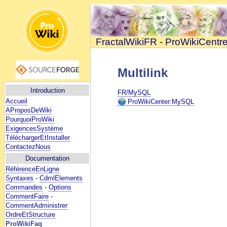
FractalWikiFR - ProWikiCentr
Multilink
Introduction
FR/MySQL
Accueil
ProWikiCenter:MySQL
AProposDeWiki
PourquoiProWiki
ExigencesSystème
TéléchargerEtInstaller
ContactezNous
Documentation
RéférenceEnLigne
Syntaxes
-
CdmlElements
Commandes
-
Options
CommentFaire
-
CommentAdministrer
OrdreEtStructure
ProWikiFaq