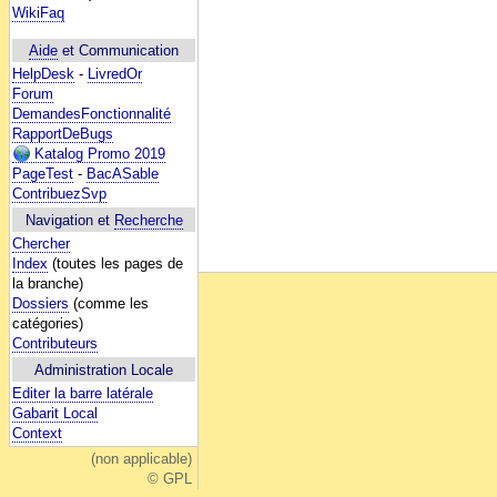
WikiFaq
Aide
et Communication
HelpDesk
-
LivredOr
Forum
DemandesFonctionnalité
RapportDeBugs
Katalog Promo 2019
PageTest
-
BacASable
ContribuezSvp
Navigation et
Recherche
Chercher
Index
(toutes les pages de
la branche)
Dossiers
(comme les
catégories)
Contributeurs
Administration Locale
Editer la barre latérale
Gabarit Local
Context
(non applicable)
© GPL