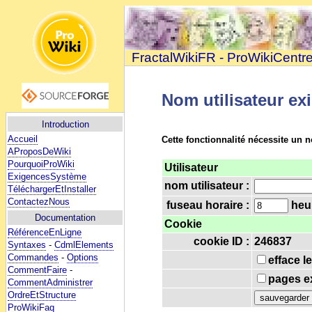
FractalWikiFR - ProWikiCentr
Nom utilisateur ex
Introduction
Accueil
Cette fonctionnalité nécessite un n
AProposDeWiki
PourquoiProWiki
Utilisateur
ExigencesSystème
nom utilisateur :
TéléchargerEtInstaller
ContactezNous
fuseau horaire :
heur
Documentation
Cookie
RéférenceEnLigne
cookie ID :
246837
Syntaxes
-
CdmlElements
Commandes
-
Options
efface l
CommentFaire
-
pages ex
CommentAdministrer
OrdreEtStructure
ProWikiFaq