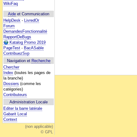
WikiFaq
Aide
et Communication
HelpDesk
-
LivredOr
Forum
DemandesFonctionnalité
RapportDeBugs
Katalog Promo 2019
PageTest
-
BacASable
ContribuezSvp
Navigation et
Recherche
Chercher
Index
(toutes les pages de
la branche)
Dossiers
(comme les
catégories)
Contributeurs
Administration Locale
Editer la barre latérale
Gabarit Local
Context
(non applicable)
© GPL