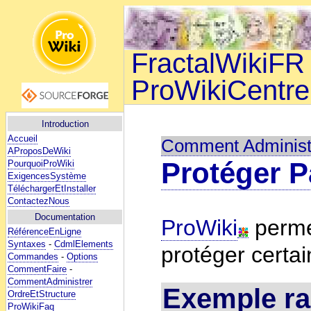
FractalWikiFR 
ProWikiCentre
Introduction
Accueil
Comment Administ
AProposDeWiki
Protéger 
PourquoiProWiki
ExigencesSystème
TéléchargerEtInstaller
ContactezNous
Documentation
ProWiki
permet
RéférenceEnLigne
Syntaxes
-
CdmlElements
protéger certa
Commandes
-
Options
CommentFaire
-
CommentAdministrer
Exemple rap
OrdreEtStructure
ProWikiFaq