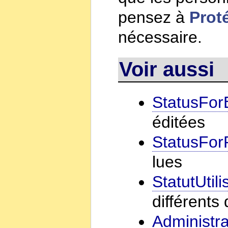
pensez à
Prot
nécessaire.
Voir aussi
StatusFor
éditées
StatusFo
lues
StatutUtili
différents 
Administra