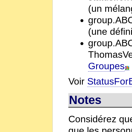
(un mélan
group.AB
(une défin
group.ABC
ThomasVer
Groupes
Voir
StatusForE
Notes
Considérez que
que les person