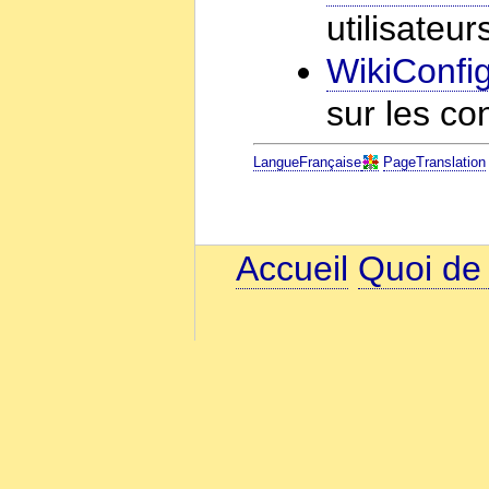
utilisateur
WikiConfig
sur les co
LangueFrançaise
PageTranslation
Accueil
Quoi de