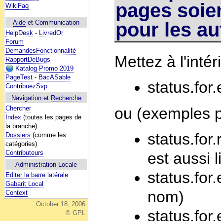
pages soie
WikiFaq
pour les au
Aide
et Communication
HelpDesk
-
LivredOr
Forum
DemandesFonctionnalité
Mettez à l'inté
RapportDeBugs
Katalog Promo 2019
PageTest
-
BacASable
status.for
ContribuezSvp
Navigation et
Recherche
ou (exemples p
Chercher
Index
(toutes les pages de
la branche)
status.for
Dossiers
(comme les
catégories)
Contributeurs
est aussi l
Administration Locale
status.for
Editer la barre latérale
Gabarit Local
nom)
Context
October 18, 2006
status.fo
© GPL