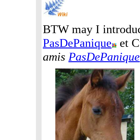
BTW may I introduc
PasDePanique
et C
amis
PasDePanique