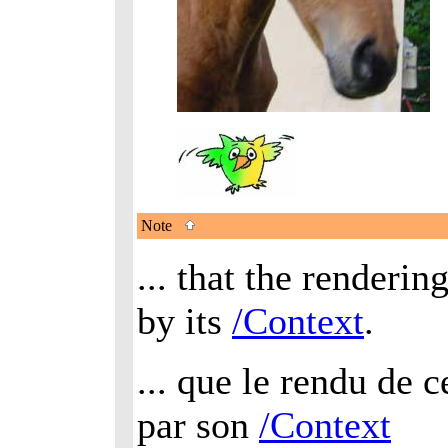
Note
... that the renderin
by its
/Context
.
... que le rendu de c
par son
/Context