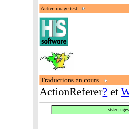
Active image test
Traductions en cours
ActionReferer
?
et
W
sister page