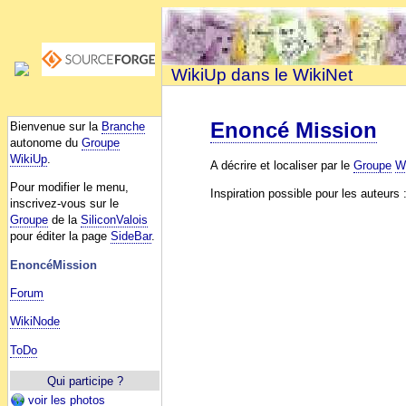
WikiUp dans le WikiNet
Enoncé Mission
Bienvenue sur la
Branche
autonome du
Groupe
WikiUp
.
A décrire et localiser par le
Groupe
W
Pour modifier le menu,
Inspiration possible pour les auteurs 
inscrivez-vous sur le
Groupe
de la
SiliconValois
pour éditer la page
SideBar
.
EnoncéMission
Forum
WikiNode
ToDo
Qui participe ?
voir les photos