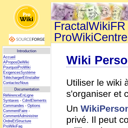
FractalWikiFR 
ProWikiCentre
Introduction
Wiki Pers
Accueil
AProposDeWiki
PourquoiProWiki
ExigencesSystème
TéléchargerEtInstaller
Utiliser le wik
ContactezNous
Documentation
s'organiser et 
RéférenceEnLigne
Syntaxes
-
CdmlElements
Commandes
-
Options
Un
WikiPerso
CommentFaire
-
CommentAdministrer
privé. Il peut 
OrdreEtStructure
ProWikiFaq