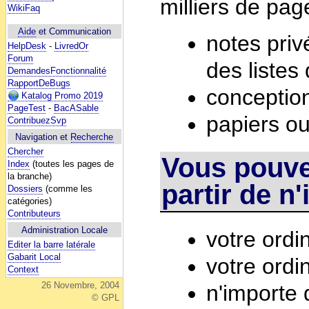
milliers de pag
WikiFaq
Aide
et Communication
notes priv
HelpDesk
-
LivredOr
Forum
des listes
DemandesFonctionnalité
RapportDeBugs
conception
Katalog Promo 2019
PageTest
-
BacASable
papiers ou
ContribuezSvp
Navigation et
Recherche
Chercher
Vous pouve
Index
(toutes les pages de
la branche)
partir de n
Dossiers
(comme les
catégories)
Contributeurs
Administration Locale
votre ordi
Editer la barre latérale
Gabarit Local
votre ordi
Context
26 Novembre, 2004
n'importe 
© GPL