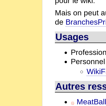
pour le wiki.
Mais on peut au
de
BranchesPr
Usages
Professio
Personnel
WikiF
Autres res
MeatBall