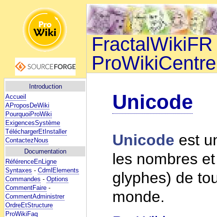
FractalWikiFR 
ProWikiCentre
Introduction
Unicode
Accueil
AProposDeWiki
PourquoiProWiki
ExigencesSystème
TéléchargerEtInstaller
Unicode
est un
ContactezNous
Documentation
les nombres et
RéférenceEnLigne
Syntaxes
-
CdmlElements
glyphes) de tou
Commandes
-
Options
CommentFaire
-
monde.
CommentAdministrer
OrdreEtStructure
ProWikiFaq