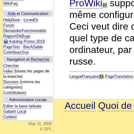
ProWiki
suppor
WikiFaq
même configuré
Aide
et Communication
HelpDesk
-
LivredOr
Ceci veut dire 
Forum
DemandesFonctionnalité
quel type de c
RapportDeBugs
Katalog Promo 2019
ordinateur, par
PageTest
-
BacASable
ContribuezSvp
russe.
Navigation et
Recherche
Chercher
Index
(toutes les pages de
la branche)
LangueFrançaise
PageTranslation
Dossiers
(comme les
catégories)
Contributeurs
Administration Locale
Accueil
Quoi de
Editer la barre latérale
Gabarit Local
Context
May 11, 2006
© GPL