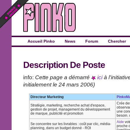
Accueil Pinko
News
Forum
Chercher
Description De Poste
info:
Cette page a démarré
ici
à l'initiati
initialement le 24 mars 2006)
Directeur Marketing
PinkoMa
Crée des
Stratégie, marketing, recherche achat d'espace,
observan
gestion de projet, management du développement
une con
de marque, publicité et promotion
besoin. 
Aide
vot
Se concentre sur les livrables : coût par clic, média-
proche d
planning, dans un budget donné - ROI
l'amélio