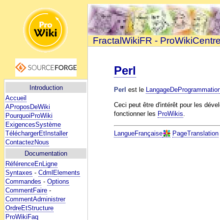
FractalWikiFR - ProWikiCentr
Perl
Introduction
Perl
est le
LangageDeProgrammatio
Accueil
Ceci peut être d'intérêt pour les dév
AProposDeWiki
fonctionner les
ProWikis
.
PourquoiProWiki
ExigencesSystème
TéléchargerEtInstaller
LangueFrançaise
PageTranslation
ContactezNous
Documentation
RéférenceEnLigne
Syntaxes
-
CdmlElements
Commandes
-
Options
CommentFaire
-
CommentAdministrer
OrdreEtStructure
ProWikiFaq