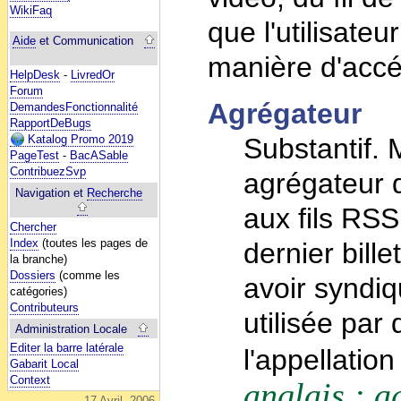
WikiFaq
que l'utilisate
Aide
et Communication
manière d'accéd
HelpDesk
-
LivredOr
Forum
Agrégateur
DemandesFonctionnalité
RapportDeBugs
Katalog Promo 2019
Substantif. 
PageTest
-
BacASable
ContribuezSvp
agrégateur d
Navigation et
Recherche
aux fils RSS
Chercher
Index
(toutes les pages de
dernier bill
la branche)
Dossiers
(comme les
avoir syndiq
catégories)
Contributeurs
utilisée par
Administration Locale
Editer la barre latérale
l'appellatio
Gabarit Local
Context
anglais : a
17 Avril, 2006