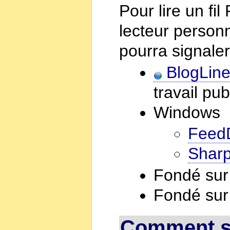
Pour lire un fi
lecteur person
pourra signaler
BlogLin
travail pub
Windows
Feed
Shar
Fondé su
Fondé sur
Comment so