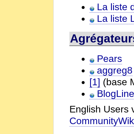
La liste
La liste 
Agrégateu
Pears
aggreg8
[1]
(base M
BlogLin
English Users v
CommunityWik