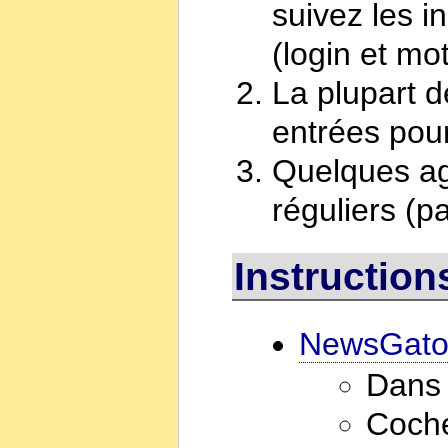
suivez les i
(login et mo
La plupart 
entrées pour
Quelques agr
réguliers (pa
Instructio
NewsGato
Dans 
Coche