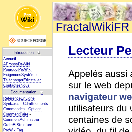
FractalWikiFR
Lecteur Pe
Introduction
Accueil
AProposDeWiki
PourquoiProWiki
Appelés aussi a
ExigencesSystème
TéléchargerEtInstaller
sur le web depu
ContactezNous
Documentation
navigateur we
RéférenceEnLigne
Syntaxes
-
CdmlElements
utilisateurs du
Commandes
-
Options
CommentFaire
-
centaines de so
CommentAdministrer
OrdreEtStructure
vidéo, du fil d
ProWikiFaq