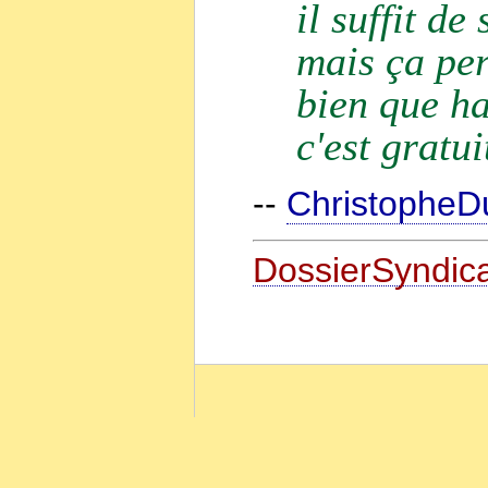
il suffit d
mais ça per
bien que ha
c'est gratuit
--
Christophe
DossierSyndica