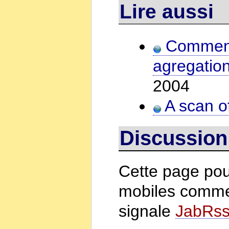
Lire auss
Comment f
agregation
2004
A scan o
Discussi
Cette page pou
mobiles comme
signale
JabRs