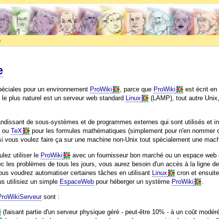
e
e
 spéciales pour un environnement
ProWiki
, parce que
ProWiki
est écrit e
le plus naturel est un serveur web standard
Linux
(LAMP), tout autre Uni
andissant de sous-systèmes et de programmes externes qui sont utilisés et i
s ou
TeX
pour les formules mathématiques (simplement pour n'en nommer qu
si vous voulez faire ça sur une machine non-Unix tout spécialement une ma
lez utiliser le
ProWiki
avec un fournisseur bon marché ou un espace web g
ec les problèmes de tous les jours, vous aurez besoin d'un accès à la ligne d
ous voudrez automatiser certaines tâches en utilisant
Linux
cron et ensuite
 utilisiez un simple
EspaceWeb
pour héberger un système
ProWiki
.
ProWikiServeur
sont :
(faisant partie d'un serveur physique géré - peut-être 10% - à un coût modér