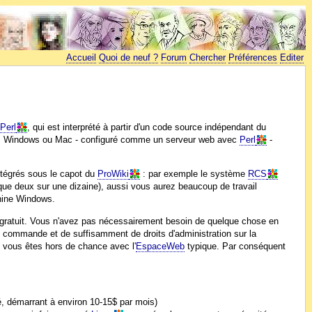
Accueil
Quoi de neuf ?
Forum
Chercher
Préférences
Editer
n
Perl
, qui est interprété à partir d'un code source indépendant du
x, Windows ou Mac - configuré comme un serveur web avec
Perl
-
ntégrés sous le capot du
ProWiki
: par exemple le système
RCS
e deux sur une dizaine), aussi vous aurez beaucoup de travail
chine Windows.
ratuit. Vous n'avez pas nécessairement besoin de quelque chose en
e commande et de suffisamment de droits d'administration sur la
 vous êtes hors de chance avec l'
EspaceWeb
typique. Par conséquent
é, démarrant à environ 10-15$ par mois)