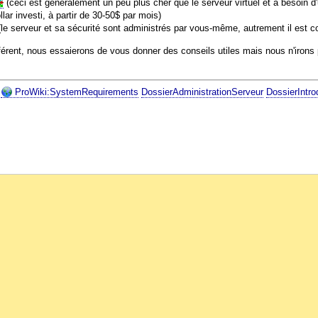
(ceci est généralement un peu plus cher que le serveur virtuel et a besoin d
llar investi, à partir de 30-50$ par mois)
le serveur et sa sécurité sont administrés par vous-même, autrement il est c
férent, nous essaierons de vous donner des conseils utiles mais nous n'irons p
ProWiki:SystemRequirements
DossierAdministrationServeur
DossierIntro