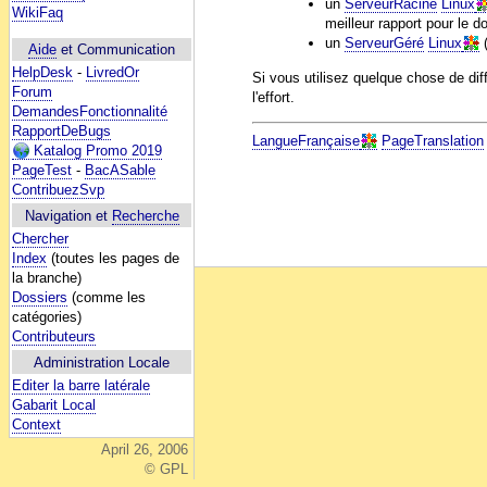
un
ServeurRacine
Linux
WikiFaq
meilleur rapport pour le do
un
ServeurGéré
Linux
(
Aide
et Communication
HelpDesk
-
LivredOr
Si vous utilisez quelque chose de dif
Forum
l'effort.
DemandesFonctionnalité
RapportDeBugs
LangueFrançaise
PageTranslation
Katalog Promo 2019
PageTest
-
BacASable
ContribuezSvp
Navigation et
Recherche
Chercher
Index
(toutes les pages de
la branche)
Dossiers
(comme les
catégories)
Contributeurs
Administration Locale
Editer la barre latérale
Gabarit Local
Context
April 26, 2006
© GPL