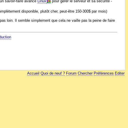
'un savoir-faire avancé
Linux
pour gérer le serveur et sa sécurité -
omplètement disponible, plutôt cher, peut-être 150-300$ par mois)
as loin. Il semble simplement que cela ne vaille pas la peine de faire
duction
Accueil
Quoi de neuf ?
Forum
Chercher
Préférences
Editer