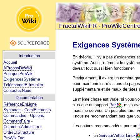
FractalWikiFR - ProWikiCentr
Exigences Systèm
Introduction
En théorie, il n'y a pas d'exigences
Accueil
système. Aussi, même si le système 
AProposDeWiki
devrait tout aussi bien fonctionner.
PourquoiProWiki
Pratiquement, il existe un nombre gr
ExigencesSystème
pour maintenir les révisions de page
TéléchargerEtInstaller
supplémentaire et de maux de têtes 
ContactezNous
Documentation
La même chose est vraie, si vous vou
RéférenceEnLigne
plus que du support
Perl
, mais av
Syntaxes
-
CdmlElements
machine serveur. Un peu plus tard, v
Commandes
-
Options
: nous ne recommandant pas que vous
CommentFaire
-
Les options recommandées pour un
CommentAdministrer
OrdreEtStructure
un
ServeurVirtuel
Linux
ProWikiFaq