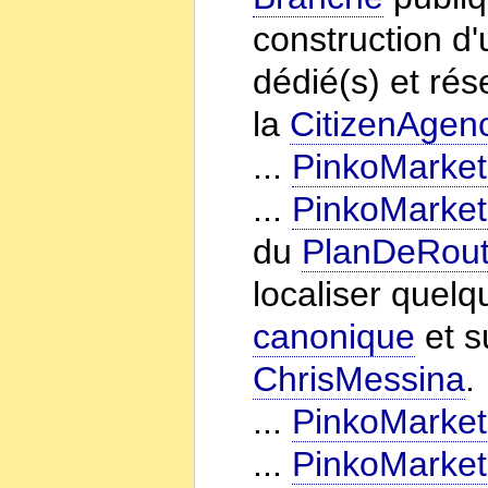
construction d'
dédié(s) et rés
la
CitizenAgen
...
PinkoMarket
...
PinkoMarket
du
PlanDeRou
localiser quelq
canonique
et s
ChrisMessina
.
...
PinkoMarket
...
PinkoMarket