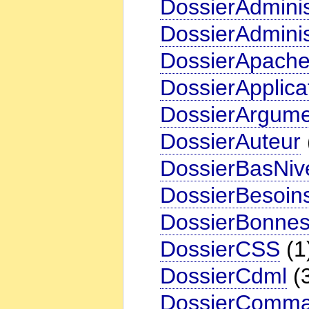
DossierAdminis
DossierAdminis
DossierApach
DossierApplica
DossierArgume
DossierAuteur
DossierBasNiv
DossierBesoin
DossierBonnes
DossierCSS
(1
DossierCdml
(
DossierComm