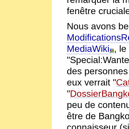
fenêtre crucial
Nous avons bes
Modifications
MediaWiki
, l
"Special:Wanted
des personnes q
eux verrait "
Ca
"
DossierBangk
peu de contenu 
être de Bangkok
connaisseur (si