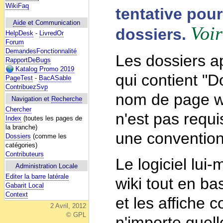
WikiFaq
tentative pou
Aide
et Communication
Voir
dossiers.
HelpDesk
-
LivredOr
Forum
DemandesFonctionnalité
Les dossiers a
RapportDeBugs
Katalog Promo 2019
qui contient "
PageTest
-
BacASable
ContribuezSvp
nom de page w
Navigation et
Recherche
Chercher
n'est pas requis
Index
(toutes les pages de
la branche)
une convention 
Dossiers
(comme les
catégories)
Contributeurs
Le logiciel lui
Administration Locale
Editer la barre latérale
wiki tout en ba
Gabarit Local
Context
et les affiche
2 Avril, 2012
© GPL
n'importe quell