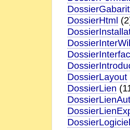
DossierGabarit
DossierHtml
(2
DossierInstalla
DossierInterWi
DossierInterfac
DossierIntrodu
DossierLayout
DossierLien
(1
DossierLienAu
DossierLienExp
DossierLogicie