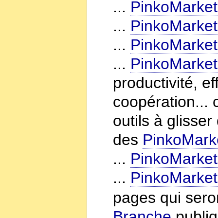
...
PinkoMarket
...
PinkoMarket
...
PinkoMarket
...
PinkoMarket
productivité, eff
coopération... 
outils à glisse
des
PinkoMark
...
PinkoMarket
...
PinkoMarket
pages qui ser
Branche
publiq