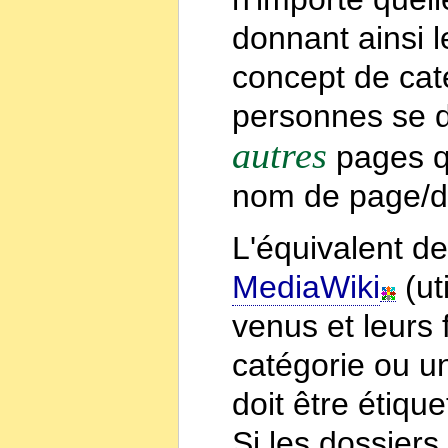
donnant ainsi l
concept de caté
personnes se di
autres
pages qu
nom de page/do
L'équivalent d
MediaWiki
(ut
venus et leurs 
catégorie ou u
doit être étiqu
Si les dossier