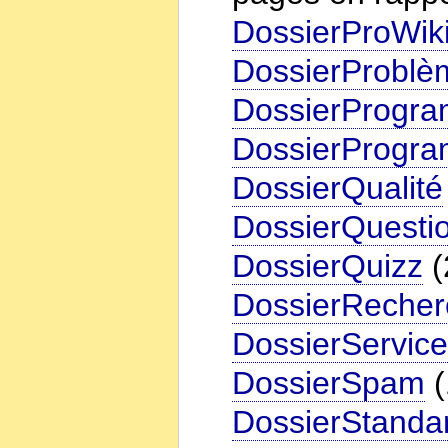
DossierProWiki
DossierProbl
DossierProgra
DossierProgr
DossierQualité
DossierQuesti
DossierQuizz
(
DossierRecher
DossierServic
DossierSpam
(
DossierStanda