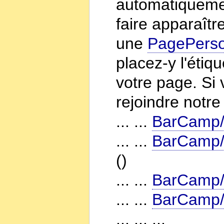
automatiquemen
faire apparaîtr
une
PagePerso
placez-y l'étiq
votre page. Si 
rejoindre notr
... ...
BarCamp/
... ...
BarCamp/
()
... ...
BarCamp/
... ...
BarCamp/
... ... ...