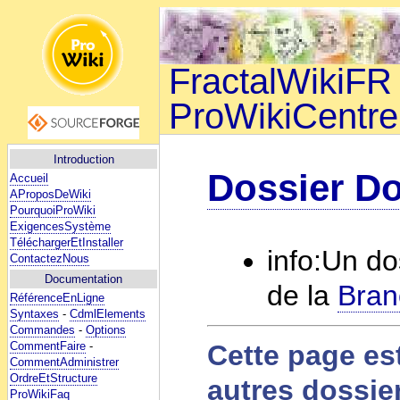
FractalWikiFR 
ProWikiCentre
Introduction
Dossier Do
Accueil
AProposDeWiki
PourquoiProWiki
ExigencesSystème
TéléchargerEtInstaller
info:Un do
ContactezNous
Documentation
de la
Bran
RéférenceEnLigne
Syntaxes
-
CdmlElements
Commandes
-
Options
CommentFaire
-
Cette page est
CommentAdministrer
OrdreEtStructure
autres dossie
ProWikiFaq