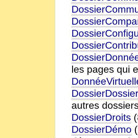
DossierCommu
DossierCompa
DossierConfigu
DossierContrib
DossierDonnéeV
les pages qui e
DonnéeVirtuell
DossierDossie
autres dossier
DossierDroits
(
DossierDémo
(