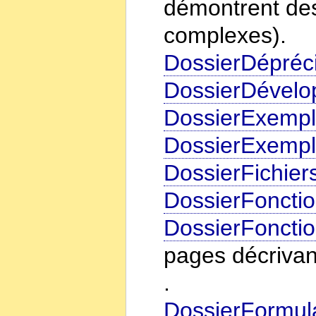
démontrent des
complexes).
DossierDépréc
DossierDévelo
DossierExemp
DossierExemp
DossierFichier
DossierFonctio
DossierFonctio
pages décrivant
.
DossierFormul