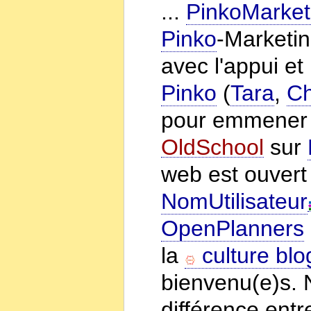
...
PinkoMarket
Pinko
-Marketin
avec l'appui e
Pinko
(
Tara
,
Ch
pour emmener 
OldSchool
sur
web est ouvert
NomUtilisateur
OpenPlanners
la
culture blo
bienvenu(e)s. 
différence entr