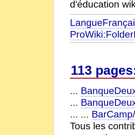
d'éducation wik
LangueFrança
ProWiki:Folder
113 pages
...
BanqueDeux/
...
BanqueDeux
... ...
BarCamp/
Tous les contri