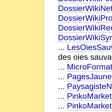
DossierWikiNe
DossierWikiPro
DossierWikiRe
DossierWikiSy
...
LesOiesSauv
des oies sauv
...
MicroFormat
...
PagesJaune
...
PaysagisteN
...
PinkoMarket
...
PinkoMarket