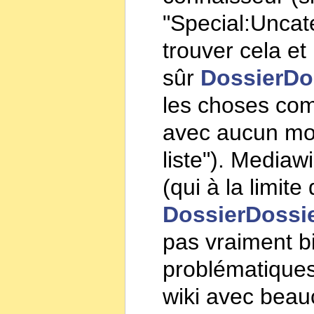
"Special:Uncate
trouver cela et
sûr
DossierDo
les choses com
avec aucun moye
liste"). Mediaw
(qui à la limit
DossierDossi
pas vraiment b
problématiques
wiki avec bea