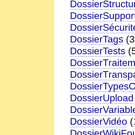
DossierStructu
DossierSuppor
DossierSécurit
DossierTags
(3
DossierTests
(
DossierTraite
DossierTransp
DossierTypesCl
DossierUpload
DossierVariabl
DossierVidéo
(
DossierWikiFo