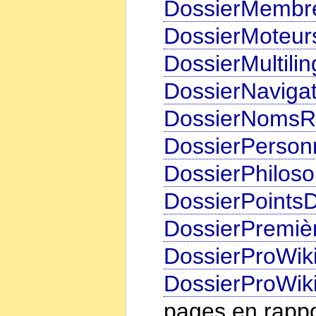
DossierMembr
DossierMoteur
DossierMultili
DossierNavigat
DossierNomsR
DossierPerson
DossierPhiloso
DossierPoints
DossierPremiè
DossierProWik
DossierProWik
pages en rappor