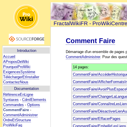
FractalWikiFR - ProWikiCentr
Comment Faire
Introduction
Démarrage d'un ensemble de pages 
Accueil
CommentAdministrer
. Pour des ques
AProposDeWiki
PourquoiProWiki
14 pages:
ExigencesSystème
CommentFaire/AccéderHistoriqu
TéléchargerEtInstaller
CommentFaire/AfficherFormats
ContactezNous
Documentation
CommentFaire/AvoirPlusEspace
RéférenceEnLigne
CommentFaire/ChangerLaLangueIn
Syntaxes
-
CdmlElements
CommentFaire/ConnaîtreLesLien
Commandes
-
Options
CommentFaire
-
CommentFaire/DésactiverLienAu
CommentAdministrer
CommentFaire/EffacerPages
OrdreEtStructure
ProWikiFaq
CommentFaire/EmbellirLesLiens