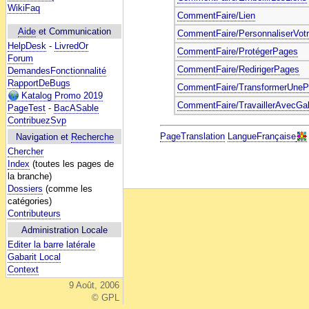
WikiFaq
CommentFaire/Lien
Aide
et Communication
CommentFaire/PersonnaliserVotr
HelpDesk
-
LivredOr
CommentFaire/ProtégerPages
Forum
CommentFaire/RedirigerPages
DemandesFonctionnalité
RapportDeBugs
CommentFaire/TransformerUneP
Katalog Promo 2019
CommentFaire/TravaillerAvecGab
PageTest
-
BacASable
ContribuezSvp
PageTranslation
LangueFrançaise
Navigation et
Recherche
Chercher
Index
(toutes les pages de
la branche)
Dossiers
(comme les
catégories)
Contributeurs
Administration Locale
Editer la barre latérale
Gabarit Local
Context
9 Août, 2006
© GPL