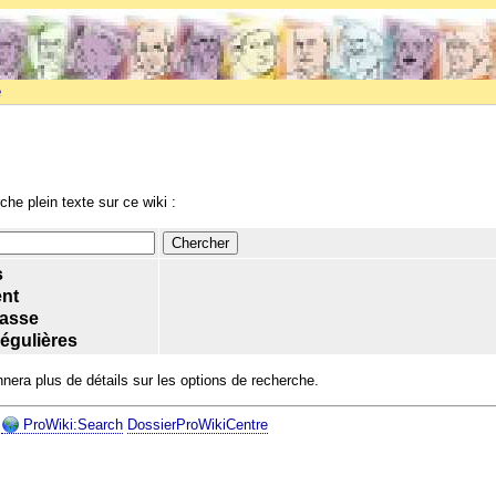
e
che plein texte sur ce wiki :
s
nt
casse
égulières
era plus de détails sur les options de recherche.
ProWiki:Search
DossierProWikiCentre