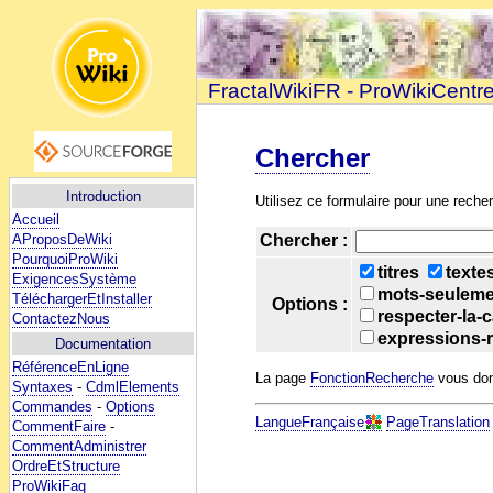
FractalWikiFR - ProWikiCentr
Chercher
Introduction
Utilisez ce formulaire pour une recher
Accueil
AProposDeWiki
Chercher :
PourquoiProWiki
titres
texte
ExigencesSystème
mots-seuleme
TéléchargerEtInstaller
Options :
respecter-la-
ContactezNous
expressions-r
Documentation
RéférenceEnLigne
La page
FonctionRecherche
vous donn
Syntaxes
-
CdmlElements
Commandes
-
Options
LangueFrançaise
PageTranslation
CommentFaire
-
CommentAdministrer
OrdreEtStructure
ProWikiFaq