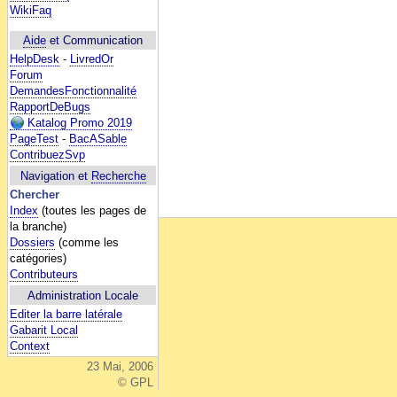
WikiFaq
Aide
et Communication
HelpDesk
-
LivredOr
Forum
DemandesFonctionnalité
RapportDeBugs
Katalog Promo 2019
PageTest
-
BacASable
ContribuezSvp
Navigation et
Recherche
Chercher
Index
(toutes les pages de
la branche)
Dossiers
(comme les
catégories)
Contributeurs
Administration Locale
Editer la barre latérale
Gabarit Local
Context
23 Mai, 2006
© GPL