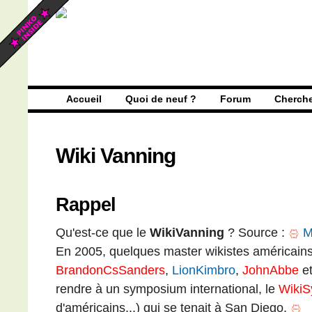
Accueil
Quoi de neuf ?
Forum
Cherch
Wiki Vanning
Rappel
Qu'est-ce que le
WikiVanning
? Source :
Me
En 2005, quelques master wikistes américains
BrandonCsSanders
,
LionKimbro
,
JohnAbbe
e
rendre à un symposium international, le
Wiki
d'américains...) qui se tenait à San Diego.