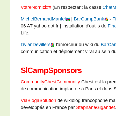
VotreNomIci##
(En respectant la casse
ChatM
MichelBernandMantel
|
BarCampBank
-
F
06 AT yahoo dot fr | installation d'outils de
Fin
Life.
DylanDevillers
l'amorceur du wiki du
BarCa
communication et déploiement viral au sein d
SlCampSponsors
CommunityChestCommunity
Chest est la pre
de communication implantée à Paris et dans S
ViaBlogaSolution
de wikiblog francophone mas
développés en France par
StephaneGigandet