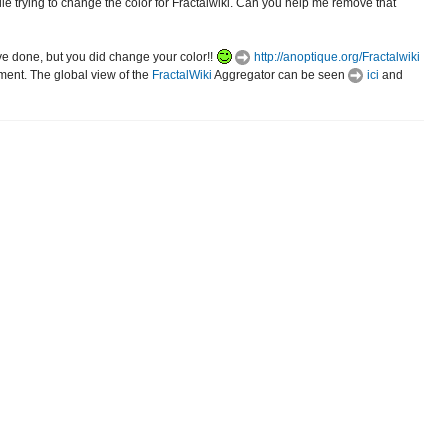
le trying to change the color for Fractalwiki. Can you help me remove that
ve done, but you did change your color!!
http://anoptique.org/Fractalwiki
oment. The global view of the
FractalWiki
Aggregator can be seen
ici
and