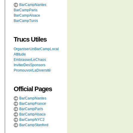
BarCampNantes
BarCampParis
BarCampAlsace
BarCampTunis
Trucs Utiles
OrganiserUnBarCampLocal
Attitude
EmbrasserLeChaos
InviterDesSponsors
PromouvoirLaDiversité
Official Pages
BarCampNantes
BarCampFrance
BarCampParis
BarCampAlsace
BarCampNYC2
BarCampStanford