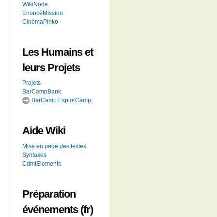
WikiNode
EnoncéMission
CinémaPinko
Les Humains et
leurs Projets
Projets
BarCampBank
BarCamp:ExplorCamp
Aide
Wiki
Mise en page des textes
Syntaxes
CdmlElements
Préparation
événements (fr)