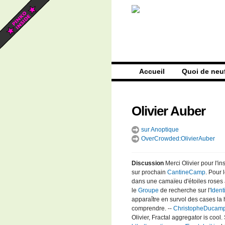
Accueil
Quoi de neu
Olivier Auber
sur Anoptique
OverCrowded:OlivierAuber
Discussion
Merci Olivier pour l'in
sur prochain
CantineCamp
. Pour 
dans une camaïeu d'étoiles roses a
le
Groupe
de recherche sur l'
Ident
apparaître en survol des cases la 
comprendre. --
ChristopheDucam
Olivier, Fractal aggregator is co