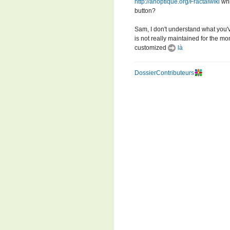
http://anoptique.org/Fractalwiki
whi
button?
Sam, I don't understand what you'
is not really maintained for the m
customized
là
DossierContributeurs