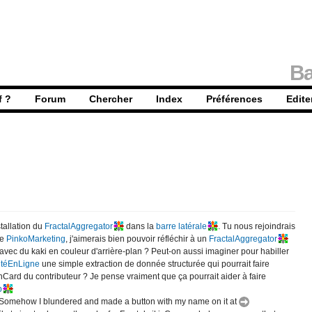
Ba
f ?
Forum
Chercher
Index
Préférences
Edite
stallation du
FractalAggregator
dans la
barre latérale
. Tu nous rejoindrais
le
PinkoMarketing
, j'aimerais bien pouvoir réfléchir à un
FractalAggregator
vec du kaki en couleur d'arrière-plan ? Peut-on aussi imaginer pour habiller
itéEnLigne
une simple extraction de donnée structurée qui pourrait faire
hCard du contributeur ? Je pense vraiment que ça pourrait aider à faire
p
ol. Somehow I blundered and made a button with my name on it at