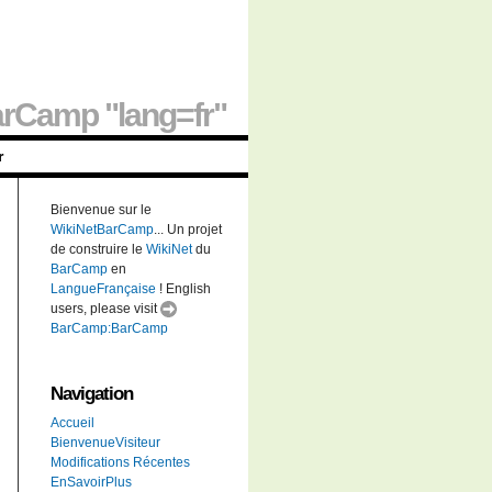
rCamp "lang=fr"
r
Bienvenue sur le
WikiNetBarCamp
... Un projet
de construire le
WikiNet
du
BarCamp
en
LangueFrançaise
! English
users, please visit
BarCamp:BarCamp
Navigation
Accueil
BienvenueVisiteur
Modifications Récentes
EnSavoirPlus