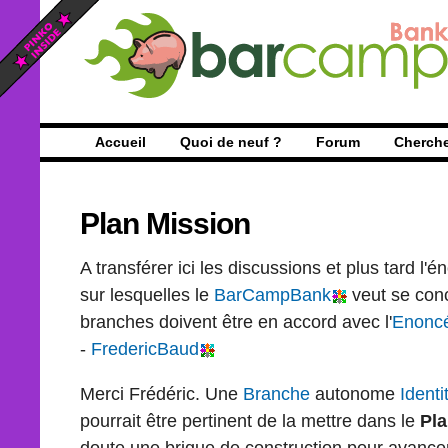
Accueil
Quoi de neuf ?
Forum
Cherch
Plan Mission
A transférer ici les discussions et plus tard l'
sur lesquelles le
BarCampBank
veut se conc
branches doivent être en accord avec l'
Enonc
-
FredericBaud
Merci Frédéric. Une
Branche
autonome
Ident
pourrait être pertinent de la mettre dans le
Pl
doute une brique de construction pour avance