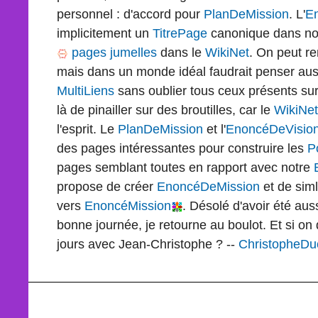
personnel : d'accord pour
PlanDeMission
. L'
E
implicitement un
TitrePage
canonique dans no
pages jumelles
dans le
WikiNet
. On peut r
mais dans un monde idéal faudrait penser auss
MultiLiens
sans oublier tous ceux présents su
là de pinailler sur des broutilles, car le
WikiNet
l'esprit. Le
PlanDeMission
et l'
EnoncéDeVisio
des pages intéressantes pour construire les
P
pages semblant toutes en rapport avec notre
propose de créer
EnoncéDeMission
et de siml
vers
EnoncéMission
. Désolé d'avoir été aus
bonne journée, je retourne au boulot. Et si o
jours avec Jean-Christophe ? --
ChristopheD