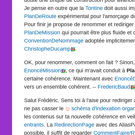
Je pense en outre que la
Tontine
doit aussi imp
PlanDeRoute
expérimental pour l'amorçage 
Pour finir je propose de renommer et rediriger
PlanDeMission
qui pourrait être plus fluide et
ConventionDeNommage
adoptée implicitement
ChristopheDucamp
OK, pour renommer, comment on fait ? Sinon, 
EnoncéMission
, ce qui m'avait conduit à
Pl
certaine cohérence. Maintenant avec
EnoncéD
vers un ensemble cohérent. --
FredericBaud
Salut Frédéric. Sens toi à l'aise pour redirige
ne pas casser le
schéma d'indexation orga
les contenus sur ta
nouvelle cohérence
en veil
entrants
. La
RedirectionPage
avec des AliasP
possible, il suffit de regarder
CommentFaire/Re