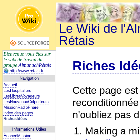
Le Wiki de l'
Rétais
Bienvenue vous êtes sur
le wiki de travail du
Riches Idé
groupe
AlmanachRétais
http://www.retais.fr
Navigation
Accueil
Cette page es
LesHospitaliers
LesLibresVoyageurs
reconditionnée 
LesNouveauxColporteurs
MissionRadioPhare
n'oubliez pas d
index des pages
RichesIdées
Making a mi
Informations Utiles
ÉnoncéMission