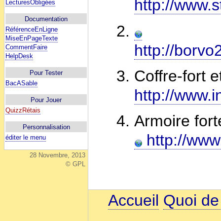
http://www.
LecturesObligées
Documentation
RéférenceEnLigne
MiseEnPageTexte
http://borvo
CommentFaire
HelpDesk
Coffre-fort 
Pour Tester
BacASable
http://www.i
Pour Jouer
QuizzRétais
Armoire forte
Personnalisation
http://www.
éditer le menu
28 Novembre, 2013
© GPL
Accueil
Quoi de