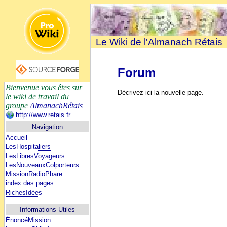
Le Wiki de l'Almanach Rétais
Forum
Bienvenue vous êtes sur
Décrivez ici la nouvelle page.
le wiki de travail du
groupe
AlmanachRétais
http://www.retais.fr
Navigation
Accueil
LesHospitaliers
LesLibresVoyageurs
LesNouveauxColporteurs
MissionRadioPhare
index des pages
RichesIdées
Informations Utiles
ÉnoncéMission