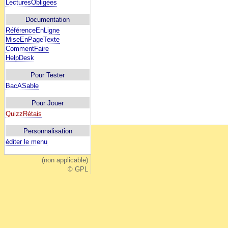
LecturesObligées
Documentation
RéférenceEnLigne
MiseEnPageTexte
CommentFaire
HelpDesk
Pour Tester
BacASable
Pour Jouer
QuizzRétais
Personnalisation
éditer le menu
(non applicable)
© GPL